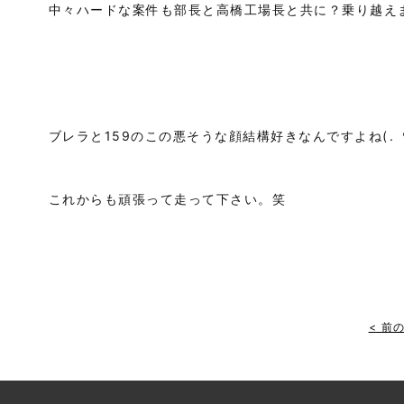
中々ハードな案件も部長と高橋工場長と共に？乗り越え
ブレラと159のこの悪そうな顔結構好きなんですよね(⁠.⁠ ⁠❛⁠ ⁠ᴗ⁠ 
これからも頑張って走って下さい。笑
< 前