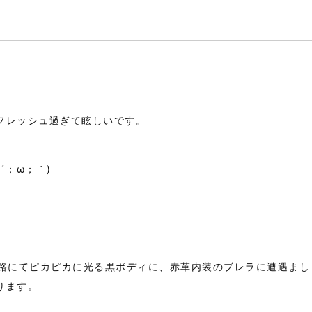
フレッシュ過ぎて眩しいです。
´；ω；｀)
勤路にてピカピカに光る黒ボディに、赤革内装のブレラに遭遇まし
ります。