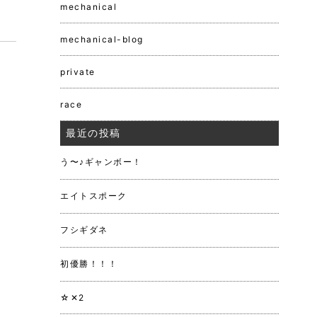
mechanical
mechanical-blog
private
race
最近の投稿
う〜♪ギャンボー！
エイトスポーク
フシギダネ
初優勝！！！
☆✕2